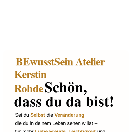
BEwusstSein Atelier
Kerstin
Schön,
Rohde
dass du da bist!
Sei du
Selbst
die
Veränderung
die du in deinem Leben sehen willst
–
für mehr
Liebe,
Freude, Leichtigkeit
und