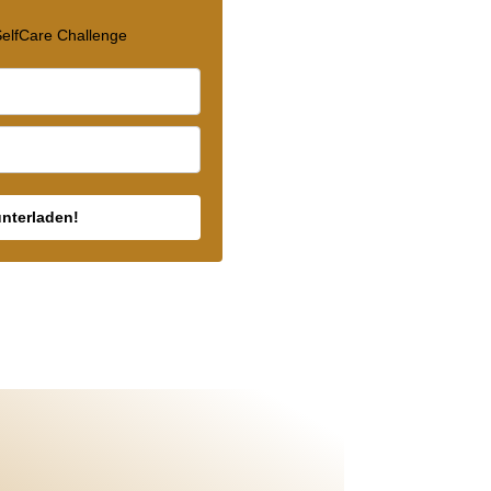
 SelfCare Challenge
unterladen!