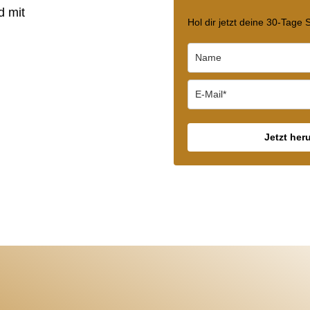
d mit
Hol dir jetzt deine 30-Tage
Jetzt her