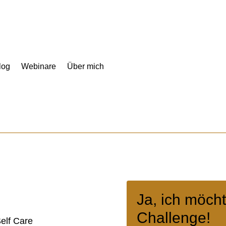
log
Webinare
Über mich
Ja, ich möcht
Challenge!
Self Care