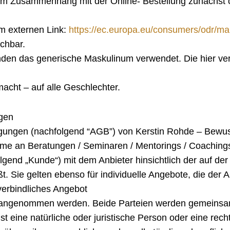
ten im Zusammenhang mit der Online- Bestellung zunächst
em externen Link:
https://ec.europa.eu/consumers/odr/ma
chbar.
enden das generische Maskulinum verwendet. Die hier 
macht – auf alle Geschlechter.
ngen
ungen (nachfolgend “AGB”) von Kerstin Rohde – Bewusst
nahme an Beratungen / Seminaren / Mentorings / Coachings
end „Kunde“) mit dem Anbieter hinsichtlich der auf der
ßt. Sie gelten ebenso für individuelle Angebote, die de
s verbindliches Angebot
angenommen werden. Beide Parteien werden gemeinsam a
t eine natürliche oder juristische Person oder eine rech