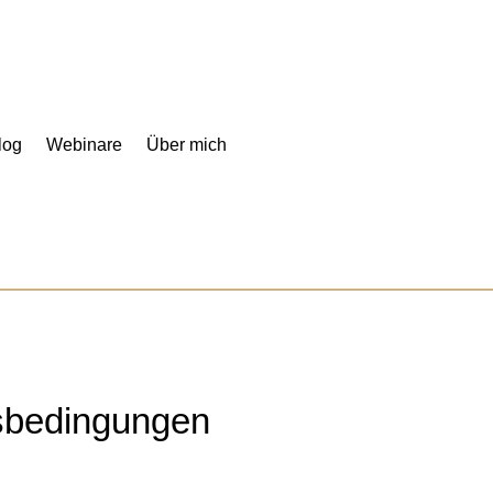
log
Webinare
Über mich
sbedingungen