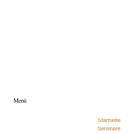
Your content goes here. Edit or remove this
text inline or in the module Content settings.
You can also style every aspect of this
content in the module Design settings and
even apply custom CSS to this text in the
module Advanced settings.
Menü
Startseite
Seminare